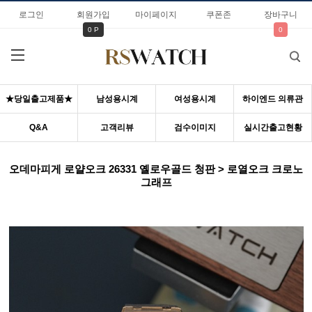
로그인
회원가입
마이페이지
쿠폰존
장바구니
0 P
0
★당일출고제품★
남성용시계
여성용시계
하이엔드 의류관
Q&A
고객리뷰
검수이미지
실시간출고현황
오데마피게 로얄오크 26331 옐로우골드 청판 > 로열오크 크로노
그래프