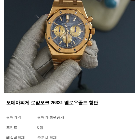
오데마피게 로얄오크 26331 옐로우골드 청판
판매가격
판매가 회원공개
포인트
0점
배송비결제
주문시 결제