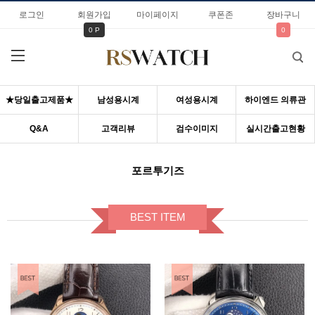
로그인
회원가입
마이페이지
쿠폰존
장바구니
0 P
0
★당일출고제품★
남성용시계
여성용시계
하이엔드 의류관
Q&A
고객리뷰
검수이미지
실시간출고현황
포르투기즈
BEST ITEM
BEST ITEM