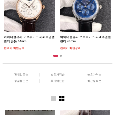
아이더블유씨 포르투기즈 퍼페추얼켈
아이더블유씨 포르투기즈 퍼페추얼켈
린더 금통 44mm
린더 44mm
판매가 회원공개
판매가 회원공개
판매많은순
낮은가격순
높은가격순
평점높은순
후기많은순
최근등록순