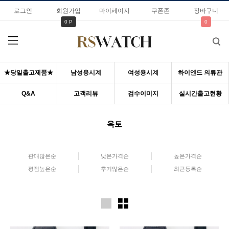
로그인
회원가입
마이페이지
쿠폰존
장바구니
0 P
0
★당일출고제품★
남성용시계
여성용시계
하이엔드 의류관
Q&A
고객리뷰
검수이미지
실시간출고현황
옥토
판매많은순
낮은가격순
높은가격순
평점높은순
후기많은순
최근등록순