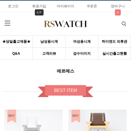
로그인
회원가입
마이페이지
쿠폰존
장바구니
0 P
0
★당일출고제품★
남성용시계
여성용시계
하이엔드 의류관
Q&A
고객리뷰
검수이미지
실시간출고현황
에르메스
BEST ITEM
BEST ITEM