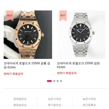
BEST ITEM
BEST ITEM
오데마피게 로열오크 15500 금통 검
오데마피게 로열오크 15500 검판
41mm
판 41mm
판매가 회원공개
판매가 회원공개
판매많은순
낮은가격순
높은가격순
평점높은순
후기많은순
최근등록순