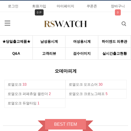
로그인
회원가입
마이페이지
쿠폰존
장바구니
0 P
0
★당일출고제품★
남성용시계
여성용시계
하이엔드 의류관
Q&A
고객리뷰
검수이미지
실시간출고현황
오데마피게
로열오크
33
로열오크 오프쇼어
30
로열오크 퍼페츄얼 캘린더
2
로열오크 크로노그래프
5
로열오크 듀얼타임
1
BEST ITEM