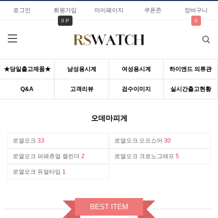
로그인
회원가입
마이페이지
쿠폰존
장바구니
0 P
0
★당일출고제품★
남성용시계
여성용시계
하이엔드 의류관
Q&A
고객리뷰
검수이미지
실시간출고현황
오데마피게
로열오크
33
로열오크 오프쇼어
30
로열오크 퍼페츄얼 캘린더
2
로열오크 크로노그래프
5
로열오크 듀얼타임
1
BEST ITEM