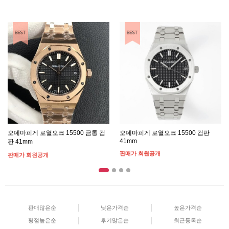
BEST ITEM
BEST ITEM
오데마피게 로열오크 15500 금통 검
오데마피게 로열오크 15500 검판
41mm
판 41mm
판매가 회원공개
판매가 회원공개
판매많은순
낮은가격순
높은가격순
평점높은순
후기많은순
최근등록순