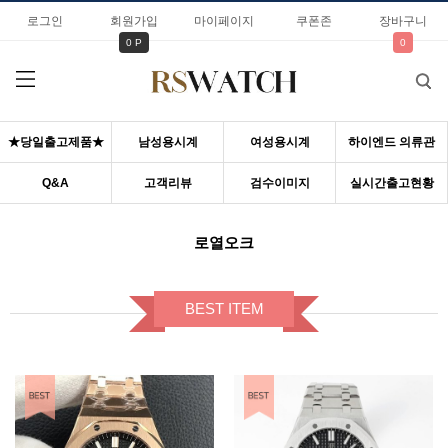
로그인
회원가입
마이페이지
쿠폰존
장바구니
0 P
0
★당일출고제품★
남성용시계
여성용시계
하이엔드 의류관
Q&A
고객리뷰
검수이미지
실시간출고현황
로열오크
BEST ITEM
BEST ITEM