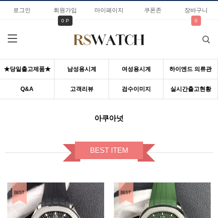
로그인
회원가입
마이페이지
쿠폰존
장바구니
0 P
0
★당일출고제품★
남성용시계
여성용시계
하이엔드 의류관
Q&A
고객리뷰
검수이미지
실시간출고현황
아쿠아넛
BEST ITEM
BEST ITEM