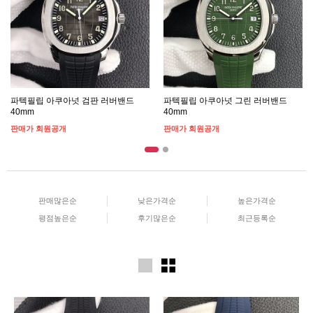
파텍필립 아쿠아넛 검판 러버밴드
파텍필립 아쿠아넛 그린 러버밴드
40mm
40mm
판매가 회원공개
판매가 회원공개
판매많은순
낮은가격순
높은가격순
평점높은순
후기많은순
최근등록순