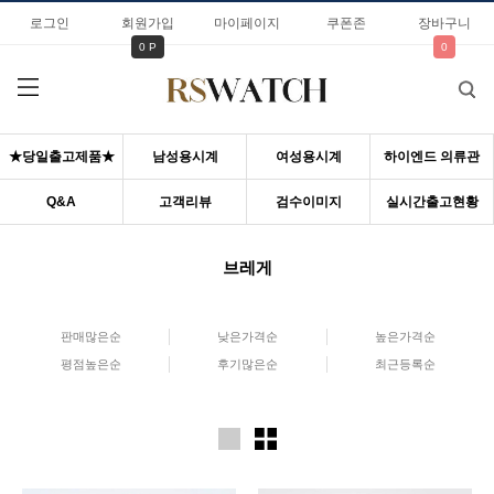
로그인
회원가입
마이페이지
쿠폰존
장바구니
0 P
0
★당일출고제품★
남성용시계
여성용시계
하이엔드 의류관
Q&A
고객리뷰
검수이미지
실시간출고현황
브레게
판매많은순
낮은가격순
높은가격순
평점높은순
후기많은순
최근등록순