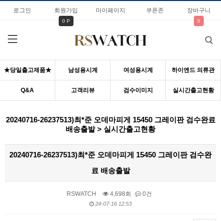
로그인
회원가입
마이페이지
쿠폰존
장바구니
0 P
0
★당일출고제품★
남성용시계
여성용시계
하이엔드 의류관
Q&A
고객리뷰
검수이미지
실시간출고현황
20240716-26237513)최*준 오데마피게 15450 그레이판 검수완료
배송출발 > 실시간출고현황
20240716-26237513)최*준 오데마피게 15450 그레이판 검수완
료 배송출발
RSWATCH
4,698회
0건
24-07-16 12:53