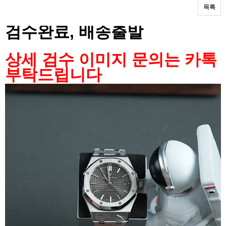
목록
본문
검수완료, 배송출발
상세 검수 이미지 문의는 카톡
부탁드립니다