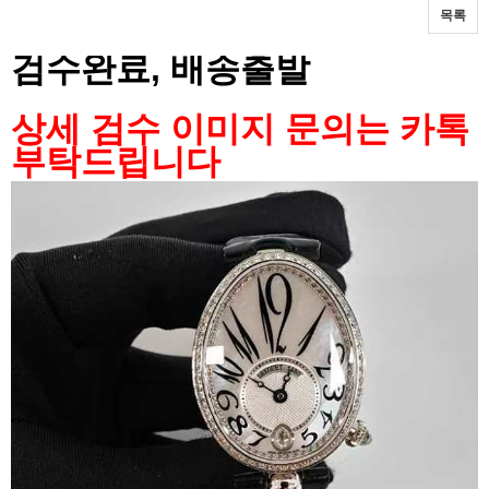
목록
본문
검수완료, 배송출발
상세 검수 이미지 문의는 카톡
부탁드립니다