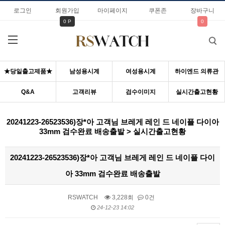
로그인
회원가입
마이페이지
쿠폰존
장바구니
0 P
0
★당일출고제품★
남성용시계
여성용시계
하이엔드 의류관
Q&A
고객리뷰
검수이미지
실시간출고현황
20241223-26523536)장*아 고객님 브레게 레인 드 네이플 다이아
33mm 검수완료 배송출발 > 실시간출고현황
20241223-26523536)장*아 고객님 브레게 레인 드 네이플 다이
아 33mm 검수완료 배송출발
RSWATCH
3,228회
0건
24-12-23 14:02