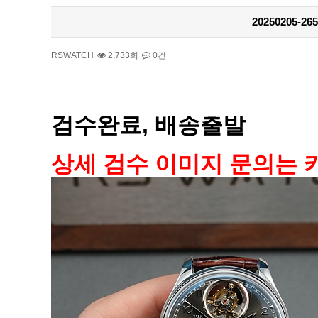
20250205
RSWATCH
2,733회
0건
본문
검수완료, 배송출발
상세 검수 이미지 문의는