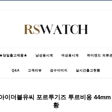
★당일출고제품★
남성용시계
여성용시계
하이엔드 의류
Q&A
고객리뷰
검수이미지
실시간출고현황
준 고객님 아이더블유씨 포르투기즈 투르비옹 44
황