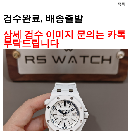
목록
본문
검수완료, 배송출발
상세 검수 이미지 문의는 카톡
부탁드립니다