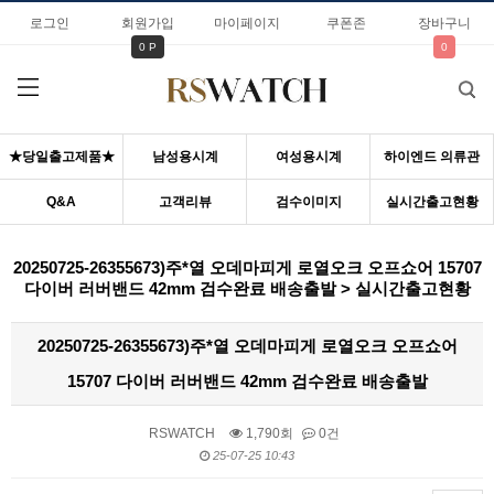
로그인
회원가입
마이페이지
쿠폰존
장바구니
0 P
0
★당일출고제품★
남성용시계
여성용시계
하이엔드 의류관
Q&A
고객리뷰
검수이미지
실시간출고현황
20250725-26355673)주*열 오데마피게 로열오크 오프쇼어 15707
다이버 러버밴드 42mm 검수완료 배송출발 > 실시간출고현황
20250725-26355673)주*열 오데마피게 로열오크 오프쇼어
15707 다이버 러버밴드 42mm 검수완료 배송출발
RSWATCH
1,790회
0건
25-07-25 10:43