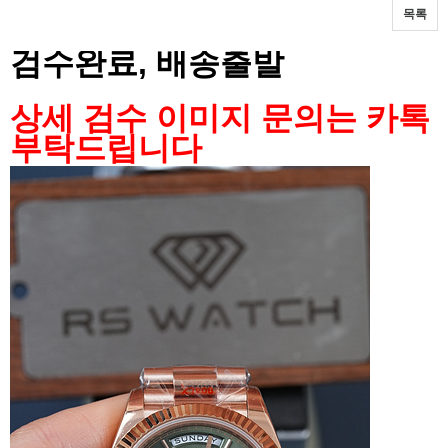
목록
본문
검수완료, 배송출발
상세 검수 이미지 문의는 카톡
부탁드립니다