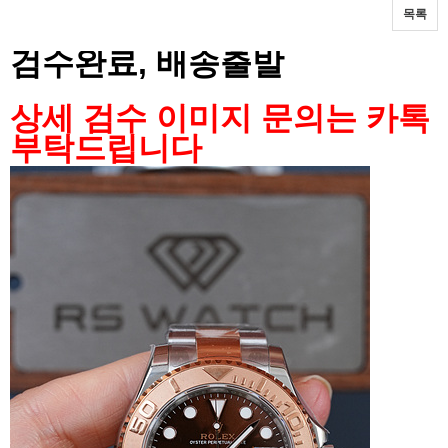
목록
본문
검수완료, 배송출발
상세 검수 이미지 문의는 카톡
부탁드립니다