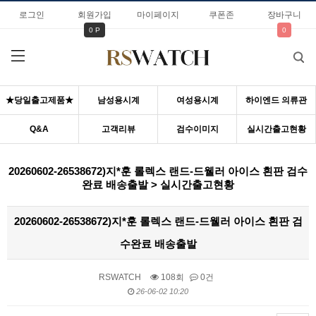
로그인
회원가입
마이페이지
쿠폰존
장바구니
0 P
0
★당일출고제품★
남성용시계
여성용시계
하이엔드 의류관
Q&A
고객리뷰
검수이미지
실시간출고현황
20260602-26538672)지*훈 롤렉스 랜드-드웰러 아이스 흰판 검수
완료 배송출발 > 실시간출고현황
20260602-26538672)지*훈 롤렉스 랜드-드웰러 아이스 흰판 검
수완료 배송출발
RSWATCH
108회
0건
26-06-02 10:20