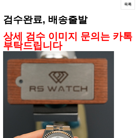
목록
본문
검수완료, 배송출발
상세 검수 이미지 문의는 카톡
부탁드립니다