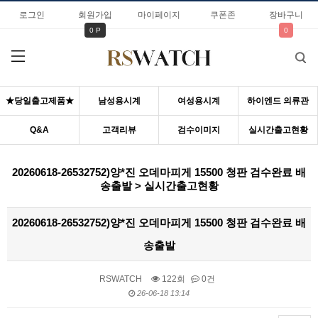
로그인
회원가입
마이페이지
쿠폰존
장바구니
0 P
0
★당일출고제품★
남성용시계
여성용시계
하이엔드 의류관
Q&A
고객리뷰
검수이미지
실시간출고현황
20260618-26532752)양*진 오데마피게 15500 청판 검수완료 배
송출발 > 실시간출고현황
20260618-26532752)양*진 오데마피게 15500 청판 검수완료 배
송출발
RSWATCH
122회
0건
26-06-18 13:14