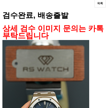
목록
본문
검수완료, 배송출발
상세 검수 이미지 문의는 카톡
부탁드립니다