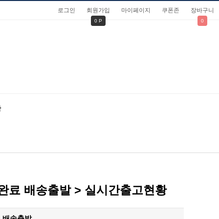
로그인
회원가입
마이페이지
쿠폰존
장바구니
0 P
0
관
 검수완료 배송출발 > 실시간출고현황
완료 배송출발