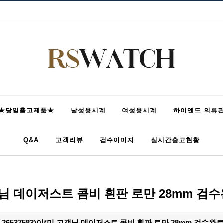
★당일출고제품★
남성용시계
여성용시계
하이엔드 의류
Q&A
고객리뷰
검수이미지
실시간출고현황
*미 고객님 데이저스트 콤비 흰판 로만 28mm
07-26537583)이*미 고객님 데이저스트 콤비 흰판 로만 28mm 검수