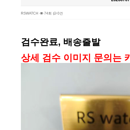
RSWATCH
74회
0건
본문
검수완료, 배송출발
상세 검수 이미지 문의는