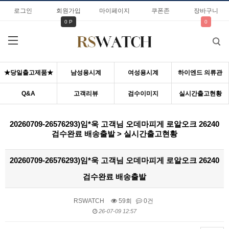
로그인
회원가입
마이페이지
쿠폰존
장바구니
0 P
0
★당일출고제품★
남성용시계
여성용시계
하이엔드 의류관
Q&A
고객리뷰
검수이미지
실시간출고현황
20260709-26576293)임*욱 고객님 오데마피게 로알오크 26240
검수완료 배송출발 > 실시간출고현황
20260709-26576293)임*욱 고객님 오데마피게 로알오크 26240
검수완료 배송출발
RSWATCH
59회
0건
26-07-09 12:57