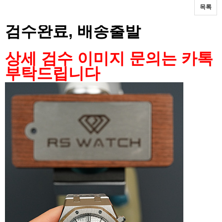
목록
본문
검수완료, 배송출발
상세 검수 이미지 문의는 카톡
부탁드립니다