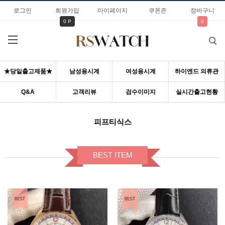
로그인
회원가입
마이페이지
쿠폰존
장바구니
0 P
0
★당일출고제품★
남성용시계
여성용시계
하이엔드 의류관
Q&A
고객리뷰
검수이미지
실시간출고현황
피프티식스
BEST ITEM
BEST ITEM