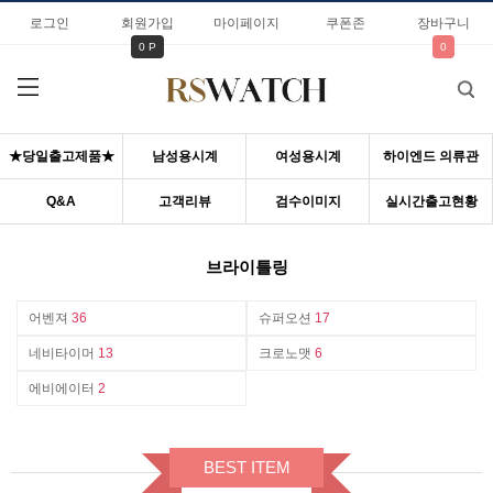
로그인
회원가입
마이페이지
쿠폰존
장바구니
0 P
0
★당일출고제품★
남성용시계
여성용시계
하이엔드 의류관
Q&A
고객리뷰
검수이미지
실시간출고현황
브라이틀링
어벤져
36
슈퍼오션
17
네비타이머
13
크로노맷
6
에비에이터
2
BEST ITEM